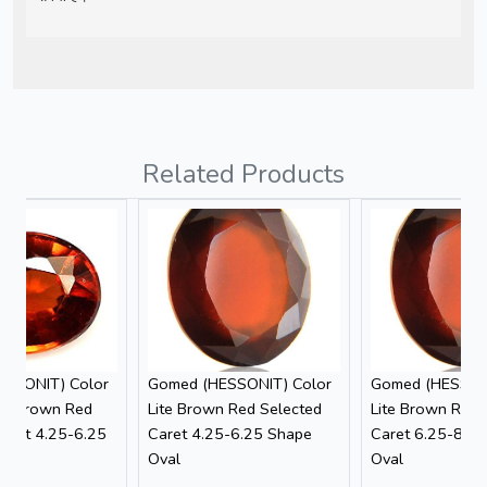
Related Products
ESSONIT) Color
Gomed (HESSONIT) Color
Gomed (HESSON
nt Brown Red
Lite Brown Red Selected
Lite Brown Red 
Caret 4.25-6.25
Caret 4.25-6.25 Shape
Caret 6.25-8.2
und
Oval
Oval