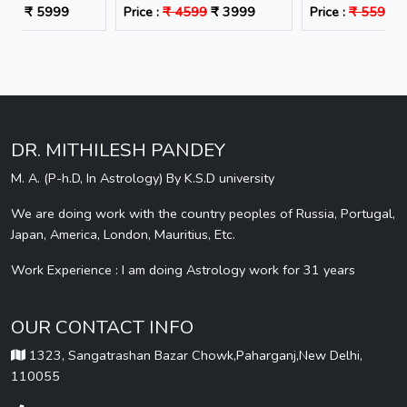
599
₹ 5999
Price :
₹ 4599
₹ 3999
Price :
₹ 5599
₹
DR. MITHILESH PANDEY
M. A. (P-h.D, In Astrology) By K.S.D university
We are doing work with the country peoples of Russia, Portugal,
Japan, America, London, Mauritius, Etc.
Work Experience : I am doing Astrology work for 31 years
Ayurvedic Weight Gainer
OUR CONTACT INFO
1323, Sangatrashan Bazar Chowk,Paharganj,New Delhi,
110055